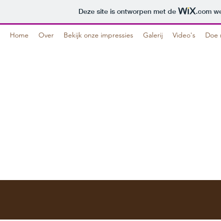
Deze site is ontworpen met de
.com
we
Home
Over
Bekijk onze impressies
Galerij
Video's
Doe
The Salient Reme